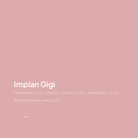
Implan Gigi
PENANAMAN ALAT SEKRUP TITANIUM YANG BERFUNGSI UNTUK
MENGGANTIKAN AKAR GIGI
→