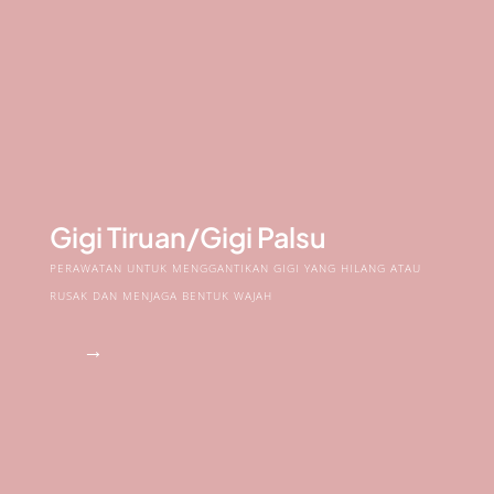
Gigi Tiruan/Gigi Palsu
PERAWATAN UNTUK MENGGANTIKAN GIGI YANG HILANG ATAU
RUSAK DAN MENJAGA BENTUK WAJAH
→