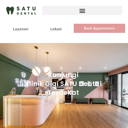
Skip
to
content
Book Appointment
Layanan
Lokasi
Kunjungi
Klinik Gigi SATU Dental
Terdekat