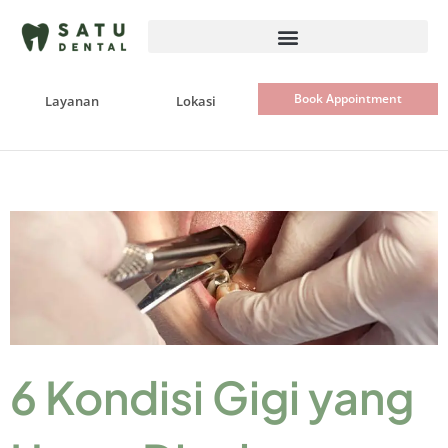
Skip
to
content
Book Appointment
Layanan
Lokasi
6 Kondisi Gigi yang