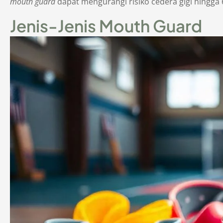
mouth guard
dapat mengurangi risiko cedera gigi hingga
Jenis-Jenis Mouth Guard