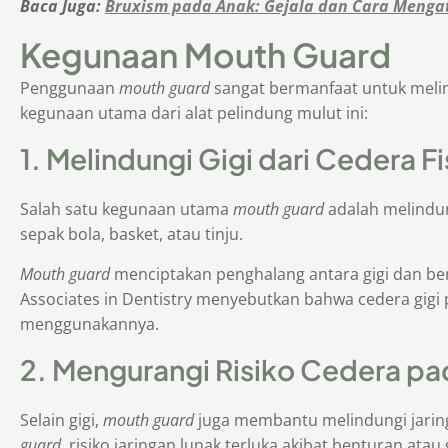
Baca Juga:
Bruxism pada Anak: Gejala dan Cara Menga
Kegunaan Mouth Guard
Penggunaan
mouth guard
sangat bermanfaat untuk melind
kegunaan utama dari alat pelindung mulut ini:
1. Melindungi Gigi dari Cedera Fi
Salah satu kegunaan utama
mouth guard
adalah melindun
sepak bola, basket, atau tinju.
Mouth guard
menciptakan penghalang antara gigi dan bend
Associates in Dentistry menyebutkan bahwa cedera gig
menggunakannya.
2. Mengurangi Risiko Cedera pa
Selain gigi,
mouth guard
juga membantu melindungi jaringa
guard
, risiko jaringan lunak terluka akibat benturan atau