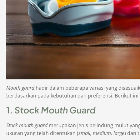
Mouth guard
hadir dalam beberapa variasi yang disesua
berdasarkan pada kebutuhan dan preferensi. Berikut ini
1.
Stock Mouth Guard
Stock mouth guard
merupakan jenis pelindung mulut yang
ukuran yang telah ditentukan (
small, medium, large
) dan 