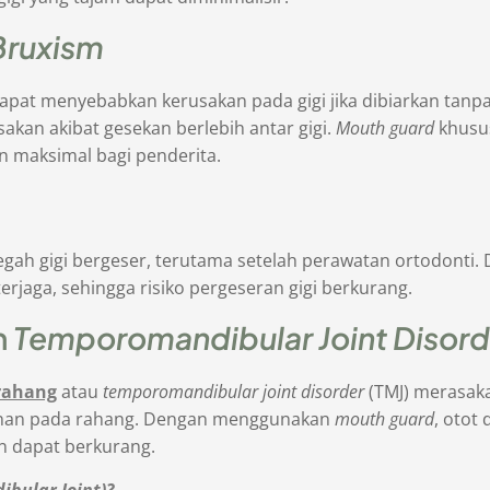
Bruxism
, dapat menyebabkan kerusakan pada gigi jika dibiarkan ta
kan akibat gesekan berlebih antar gigi.
Mouth guard
khusu
n maksimal bagi penderita.
ah gigi bergeser, terutama setelah perawatan ortodonti. 
terjaga, sehingga risiko pergeseran gigi berkurang.
n
Temporomandibular Joint Disord
rahang
atau
temporomandibular joint disorder
(TMJ) merasak
anan pada rahang. Dengan menggunakan
mouth guard
, otot
an dapat berkurang.