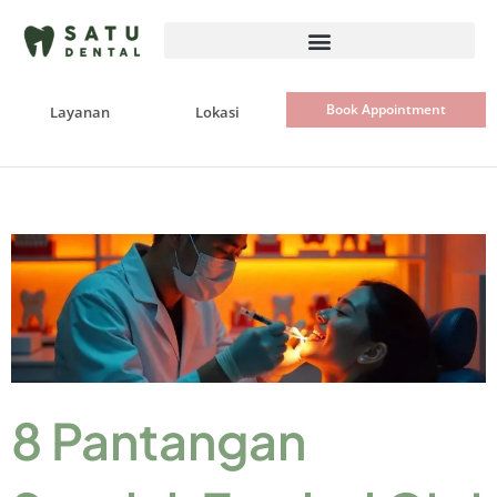
Skip
to
content
Book Appointment
Layanan
Lokasi
8 Pantangan