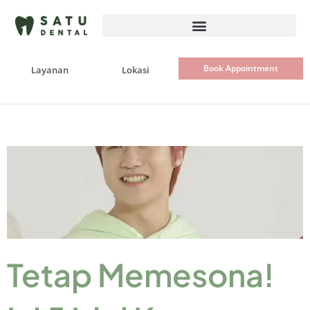
Skip
to
content
Book Appointment
Layanan
Lokasi
Tetap Memesona!